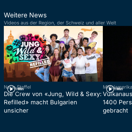
Weitere News
Videos aus der Region, der Schweiz und aller Welt
Neue Staffel
Mittelamerik
1 Min
1 Min
Die Crew von «Jung, Wild & Sexy:
Vulkanaus
Refilled» macht Bulgarien
1400 Pers
unsicher
gebracht