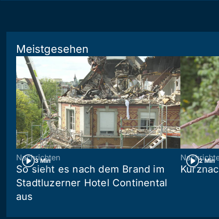
Meistgesehen
Nachrichten
Nachricht
3 Min
2 Min
So sieht es nach dem Brand im
Kurznac
Stadtluzerner Hotel Continental
aus