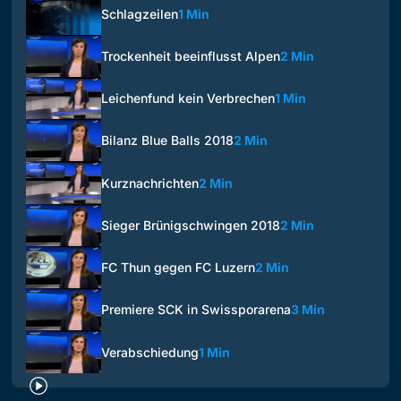
Schlagzeilen
1 Min
Trockenheit beeinflusst Alpen
2 Min
Leichenfund kein Verbrechen
1 Min
Bilanz Blue Balls 2018
2 Min
Kurznachrichten
2 Min
Sieger Brünigschwingen 2018
2 Min
FC Thun gegen FC Luzern
2 Min
Premiere SCK in Swissporarena
3 Min
Verabschiedung
1 Min