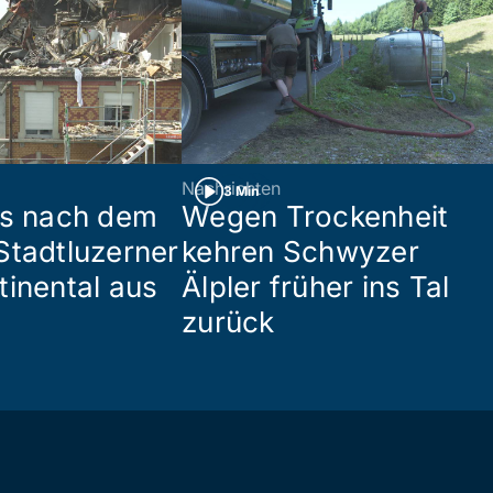
Nachrichten
3 Min
es nach dem
Wegen Trockenheit
Stadtluzerner
kehren Schwyzer
tinental aus
Älpler früher ins Tal
zurück