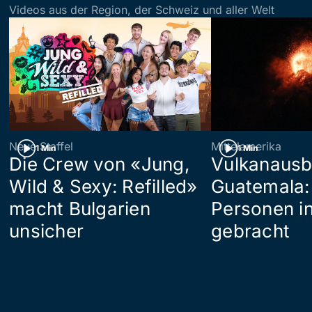
Videos aus der Region, der Schweiz und aller Welt
Neue Staffel
Mittelamerika
1 Min
1 Min
Die Crew von «Jung,
Vulkanausb
Wild & Sexy: Refilled»
Guatemala:
macht Bulgarien
Personen in
unsicher
gebracht