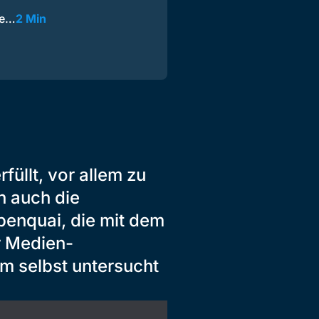
ne…
2 Min
füllt, vor allem zu
n auch die
penquai, die mit dem
r Medien-
m selbst untersucht