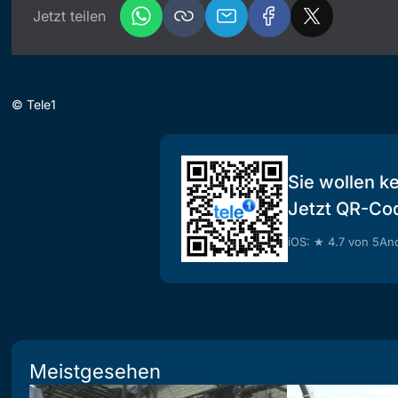
Jetzt teilen
©
Tele1
Sie wollen k
Jetzt QR-Co
iOS: ★ 4.7 von 5
And
Meistgesehen