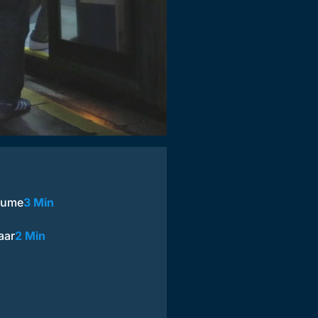
Räume
3 Min
aar
2 Min