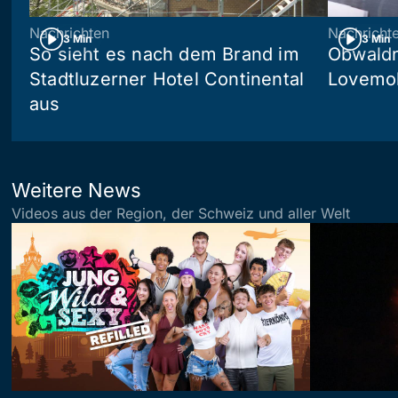
Nachrichten
Nachricht
3 Min
3 Min
So sieht es nach dem Brand im
Obwaldn
Stadtluzerner Hotel Continental
Lovemob
aus
Weitere News
Videos aus der Region, der Schweiz und aller Welt