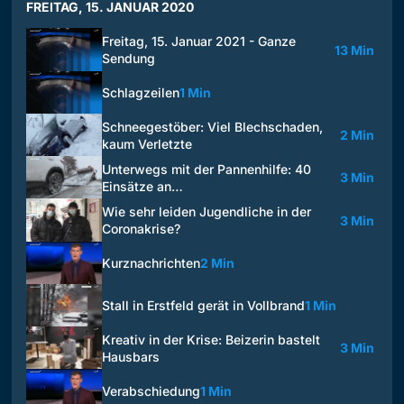
FREITAG, 15. JANUAR 2020
Freitag, 15. Januar 2021 - Ganze
13 Min
Sendung
Schlagzeilen
1 Min
Schneegestöber: Viel Blechschaden,
2 Min
kaum Verletzte
Unterwegs mit der Pannenhilfe: 40
3 Min
Einsätze an…
Wie sehr leiden Jugendliche in der
3 Min
Coronakrise?
Kurznachrichten
2 Min
Stall in Erstfeld gerät in Vollbrand
1 Min
Kreativ in der Krise: Beizerin bastelt
3 Min
Hausbars
Verabschiedung
1 Min