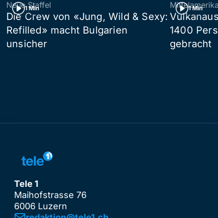
Neue Staffel
Mittelamerik
1 Min
1 Min
Die Crew von «Jung, Wild & Sexy:
Vulkanaus
Refilled» macht Bulgarien
1400 Pers
unsicher
gebracht
Tele 1
Maihofstrasse 76
6006 Luzern
redaktion@tele1.ch