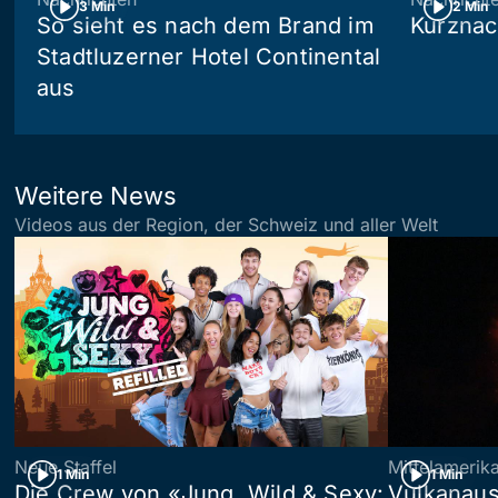
3 Min
2 Min
So sieht es nach dem Brand im
Kurznac
Stadtluzerner Hotel Continental
aus
Weitere News
Videos aus der Region, der Schweiz und aller Welt
Neue Staffel
Mittelamerik
1 Min
1 Min
Die Crew von «Jung, Wild & Sexy:
Vulkanaus