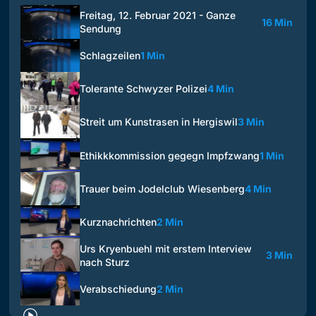
Freitag, 12. Februar 2021 - Ganze
16 Min
Sendung
Schlagzeilen
1 Min
Tolerante Schwyzer Polizei
4 Min
Streit um Kunstrasen in Hergiswil
3 Min
Ethikkkommission gegegn Impfzwang
1 Min
Trauer beim Jodelclub Wiesenberg
4 Min
Kurznachrichten
2 Min
Urs Kryenbuehl mit erstem Interview
3 Min
nach Sturz
Verabschiedung
2 Min