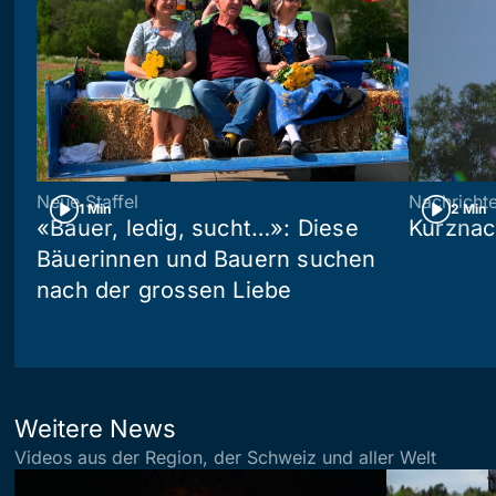
Neue Staffel
Nachricht
1 Min
2 Min
«Bauer, ledig, sucht…»: Diese
Kurznac
Bäuerinnen und Bauern suchen
nach der grossen Liebe
Weitere News
Videos aus der Region, der Schweiz und aller Welt