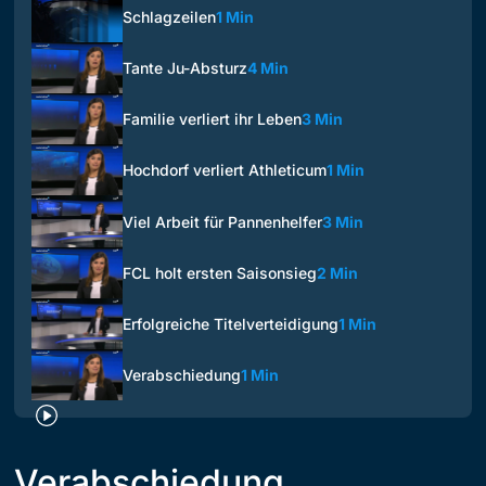
Schlagzeilen
1 Min
Tante Ju-Absturz
4 Min
Familie verliert ihr Leben
3 Min
Hochdorf verliert Athleticum
1 Min
Viel Arbeit für Pannenhelfer
3 Min
FCL holt ersten Saisonsieg
2 Min
Erfolgreiche Titelverteidigung
1 Min
Verabschiedung
1 Min
Verabschiedung