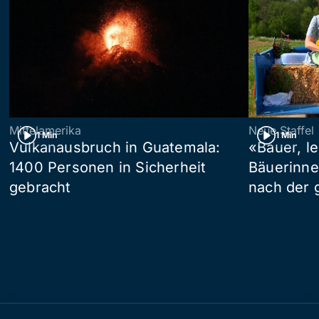
Mittelamerika
Neue Staffel
1 Min
1 Min
Vulkanausbruch in Guatemala:
«Bauer, l
1400 Personen in Sicherheit
Bäuerinne
gebracht
nach der 