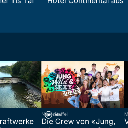
her ins Tal
Hotel Continental aus
Neue Staffel
M
1 Min
raftwerke
Die Crew von «Jung,