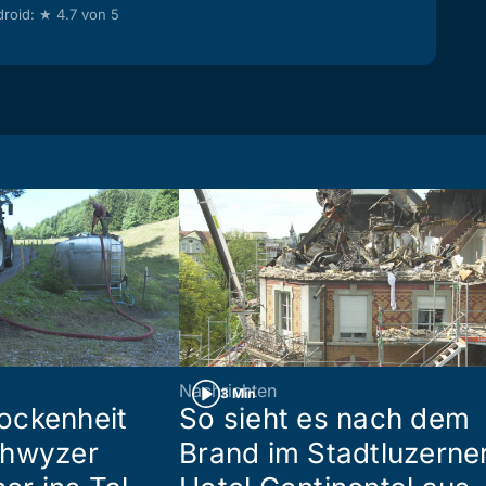
roid: ★ 4.7 von 5
Nachrichten
3 Min
ockenheit
So sieht es nach dem
chwyzer
Brand im Stadtluzerne