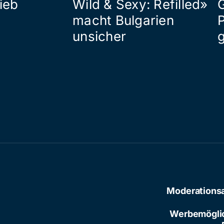
ieb
Wild & Sexy: Refilled»
macht Bulgarien
P
unsicher
Moderations
Werbemögli