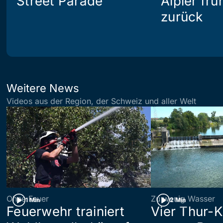
Street Parade
Älpler frü
zurück
Weitere News
Videos aus der Region, der Schweiz und aller Welt
Ohne Feuer
Zu wenig Wasser
1 Min
2 Min
Feuerwehr trainiert
Vier Thur-K