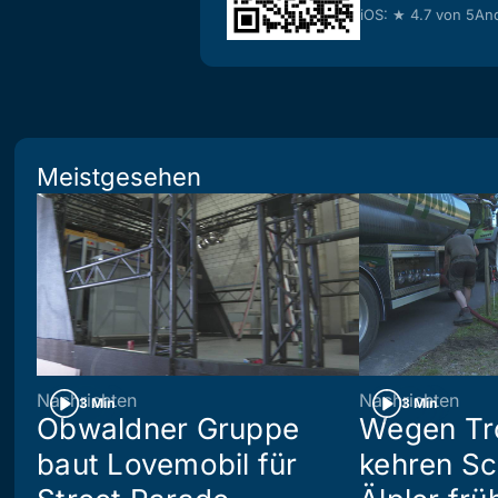
iOS: ★ 4.7 von 5
And
Meistgesehen
Nachrichten
Nachrichten
3 Min
3 Min
Obwaldner Gruppe
Wegen Tr
baut Lovemobil für
kehren S