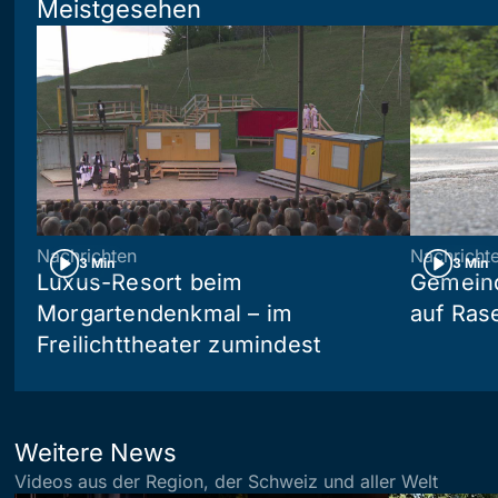
Meistgesehen
Nachrichten
Nachricht
3 Min
3 Min
Luxus-Resort beim
Gemein
Morgartendenkmal – im
auf Ras
Freilichttheater zumindest
Weitere News
Videos aus der Region, der Schweiz und aller Welt