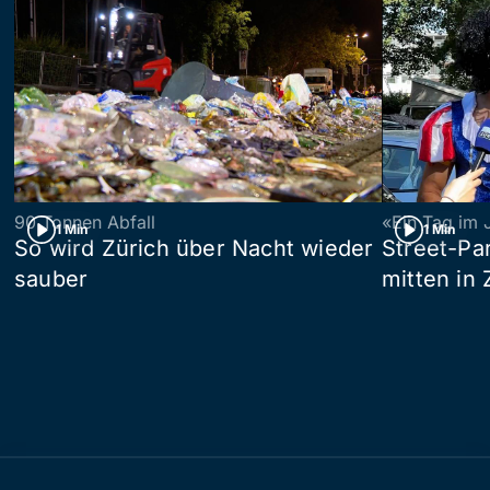
90 Tonnen Abfall
«Ein Tag im 
1 Min
1 Min
So wird Zürich über Nacht wieder
Street-P
sauber
mitten in 