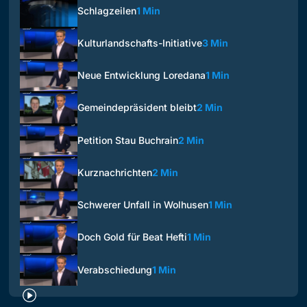
Schlagzeilen
1 Min
Kulturlandschafts-Initiative
3 Min
Neue Entwicklung Loredana
1 Min
Gemeindepräsident bleibt
2 Min
Petition Stau Buchrain
2 Min
Kurznachrichten
2 Min
Schwerer Unfall in Wolhusen
1 Min
Doch Gold für Beat Hefti
1 Min
Verabschiedung
1 Min