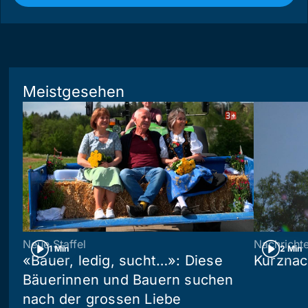
Meistgesehen
Neue Staffel
Nachricht
1 Min
2 Min
«Bauer, ledig, sucht…»: Diese
Kurznac
Bäuerinnen und Bauern suchen
nach der grossen Liebe