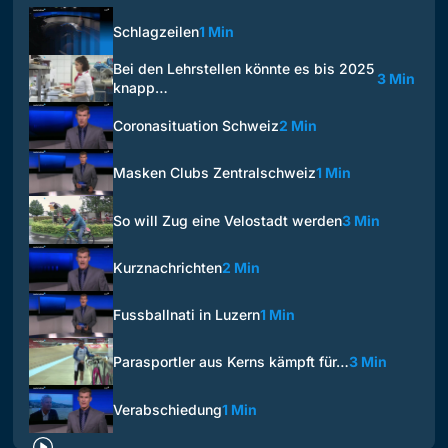
Schlagzeilen
1 Min
Bei den Lehrstellen könnte es bis 2025
3 Min
knapp…
Coronasituation Schweiz
2 Min
Masken Clubs Zentralschweiz
1 Min
So will Zug eine Velostadt werden
3 Min
Kurznachrichten
2 Min
Fussballnati in Luzern
1 Min
Parasportler aus Kerns kämpft für…
3 Min
Verabschiedung
1 Min