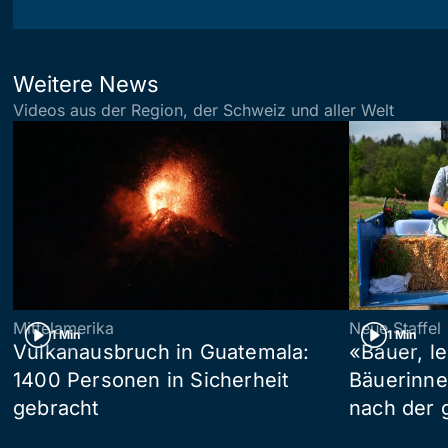
Weitere News
Videos aus der Region, der Schweiz und aller Welt
Mittelamerika
Neue Staffel
1 Min
1 Min
Vulkanausbruch in Guatemala:
«Bauer, l
1400 Personen in Sicherheit
Bäuerinne
gebracht
nach der 