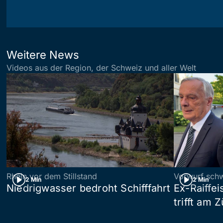
Weitere News
Videos aus der Region, der Schweiz und aller Welt
Rhein vor dem Stillstand
Vorwurf sch
2 Min
2 Min
Niedrigwasser bedroht Schifffahrt
Ex-Raiffe
trifft am 