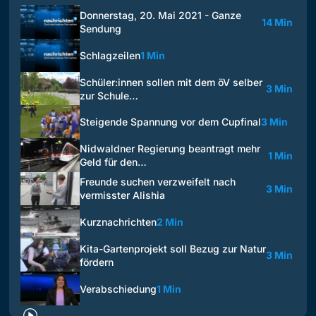
Donnerstag, 20. Mai 2021 - Ganze
14 Min
Sendung
Schlagzeilen
1 Min
Schüler:innen sollen mit dem öV selber
3 Min
zur Schule…
Steigende Spannung vor dem Cupfinal
3 Min
Nidwaldner Regierung beantragt mehr
1 Min
Geld für den…
Freunde suchen verzweifelt nach
3 Min
vermisster Alishia
Kurznachrichten
2 Min
Kita-Gartenprojekt soll Bezug zur Natur
3 Min
fördern
Verabschiedung
1 Min