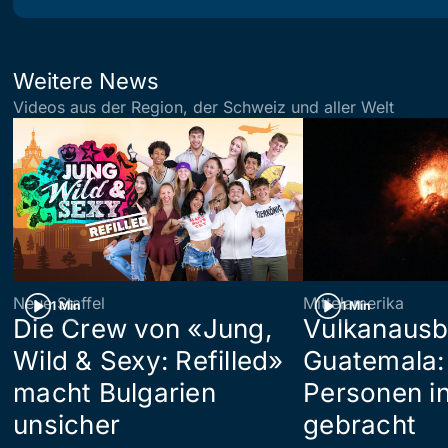
Weitere News
Videos aus der Region, der Schweiz und aller Welt
Neue Staffel
Mittelamerika
1 Min
1 Min
Die Crew von «Jung,
Vulkanausb
Wild & Sexy: Refilled»
Guatemala:
macht Bulgarien
Personen in
unsicher
gebracht