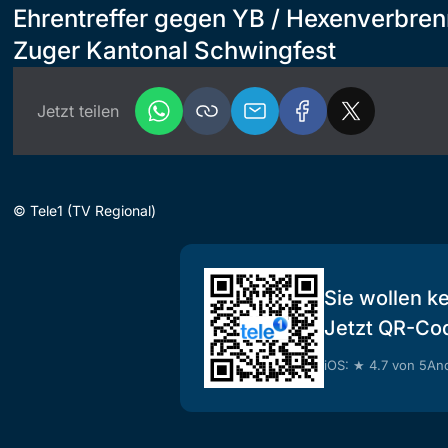
Ehrentreffer gegen YB / Hexenverbre
Zuger Kantonal Schwingfest
Jetzt teilen
©
Tele1 (TV Regional)
Sie wollen k
Jetzt QR-Co
iOS: ★ 4.7 von 5
And