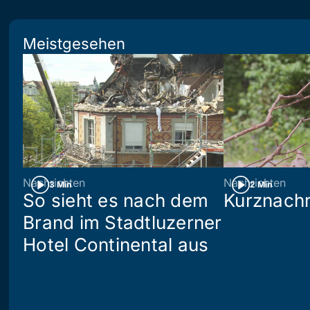
Meistgesehen
Nachrichten
Nachrichten
3 Min
2 Min
So sieht es nach dem
Kurznachr
Brand im Stadtluzerner
Hotel Continental aus