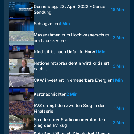
Donnerstag. 28. April 2022 - Ganze
18 Min
Sendung
Schlagzeilen
1 Min
Massnahmen zum Hochwasserschutz
3 Min
am Lauerzersee
Kind stirbt nach Unfall in Horw
1 Min
Nationalratspräsidentin wird kritisiert
3 Min
nach…
CKW investiert in erneuerbare Energien
1 Min
Kurznachrichten
2 Min
EVZ erringt den zweiten Sieg in der
1 Min
Finalserie
So erlebt der Stadionmoderator den
3 Min
Sieg des EV Zug
Reto Suri fällt nach Check drei Monate