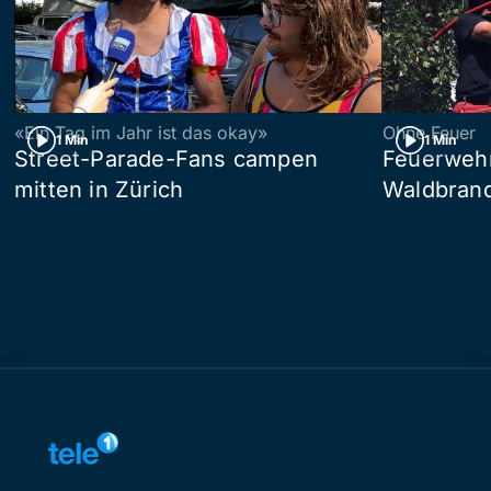
«Ein Tag im Jahr ist das okay»
Ohne Feuer
1 Min
1 Min
Street-Parade-Fans campen
Feuerwehr 
mitten in Zürich
Waldbrand