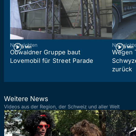
Nachrichten
Nachricht
3 Min
3 Min
Obwaldner Gruppe baut
Wegen T
Lovemobil für Street Parade
Schwyzer
zurück
Weitere News
Videos aus der Region, der Schweiz und aller Welt