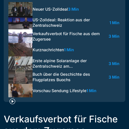
Neuer US-Zolldeal
3 Min
US-Zolldeal: Reaktion aus der
1 Min
Zentralschweiz
Verkaufsverbot für Fische aus dem
3 Min
Zugersee
Kurznachrichten
1 Min
Erste alpine Solaranlage der
3 Min
Zentralschweiz am…
Buch über die Geschichte des
3 Min
Flugplatzes Buochs
Vorschau Sendung Lifestyle
1 Min
Verkaufsverbot für Fische