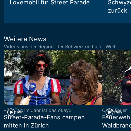
Lovemobil für Street Parade
Schwyzer
zurück
Weitere News
Videos aus der Region, der Schweiz und aller Welt
«Ein Tag im Jahr ist das okay»
Ohne Feuer
1 Min
1 Min
Street-Parade-Fans campen
Feuerwehr 
mitten in Zürich
Waldbrand