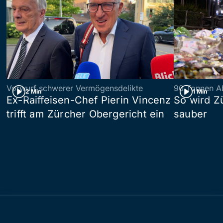
Vorwurf schwerer Vermögensdelikte
90 Tonnen Ab
2 Min
1 Min
Ex-Raiffeisen-Chef Pierin Vincenz
So wird Z
trifft am Zürcher Obergericht ein
sauber