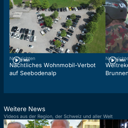
Nachrichten
Nachricht
3 Min
3 Min
Nächtliches Wohnmobil-Verbot
Weltrek
auf Seebodenalp
Brunne
Weitere News
Videos aus der Region, der Schweiz und aller Welt