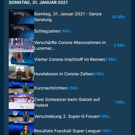
SONNTAG, 31. JANUAR 2021
Sonntag, 31. Januar 2021 - Ganze
16 Min
Sendung
Schlagzeilen
1 Min
Verschärfte Corona-Massnahmen in
2 Min
Luzerner…
Vierter Corona-Impfstoff im Rennen
3 Min
Hundeboom in Corona-Zeiten
4 Min
Kurznachrichten
2 Min
Zwei Schweizer beim Slalom auf
1 Min
Podest
Verschiebung 2. Super-G Frauen
1 Min
Resultate Fussball Super League
1 Min