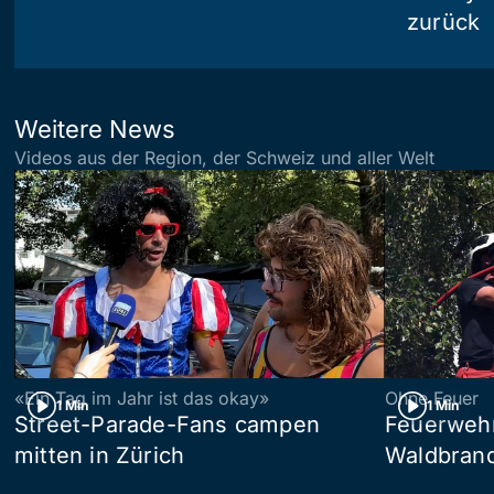
zurück
Weitere News
Videos aus der Region, der Schweiz und aller Welt
«Ein Tag im Jahr ist das okay»
Ohne Feuer
1 Min
1 Min
Street-Parade-Fans campen
Feuerwehr 
mitten in Zürich
Waldbrand