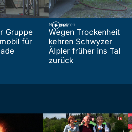
Nachrichten
3 Min
r Gruppe
Wegen Trockenheit
mobil für
kehren Schwyzer
rade
Älpler früher ins Tal
zurück