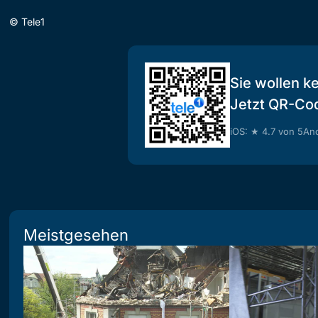
©
Tele1
Sie wollen k
Jetzt QR-Co
iOS: ★ 4.7 von 5
And
Meistgesehen