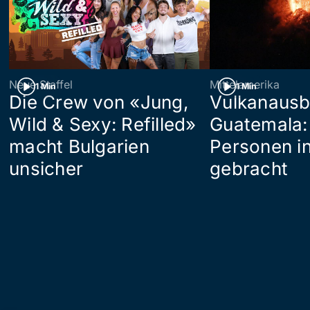
Neue Staffel
Mittelamerika
1 Min
1 Min
Die Crew von «Jung,
Vulkanausb
Wild & Sexy: Refilled»
Guatemala:
macht Bulgarien
Personen in
unsicher
gebracht