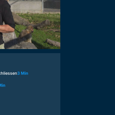
hliessen
3 Min
Min