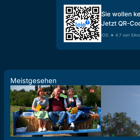
Sie wollen k
Jetzt QR-Co
iOS: ★ 4.7 von 5
And
Meistgesehen