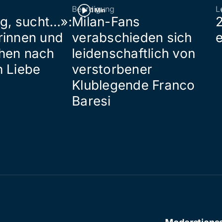
Beerdigung
L
1 Min
ig, sucht…»:
Milan-Fans
rinnen und
verabschieden sich
hen nach
leidenschaftlich von
n Liebe
verstorbener
Klublegende Franco
Baresi