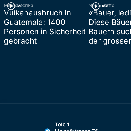
Mittelamerika
Neue Staffel
1 Min
1 Min
Vulkanausbruch in
«Bauer, led
Guatemala: 1400
Diese Bäue
Personen in Sicherheit
Bauern suc
gebracht
der grosse
Tele 1