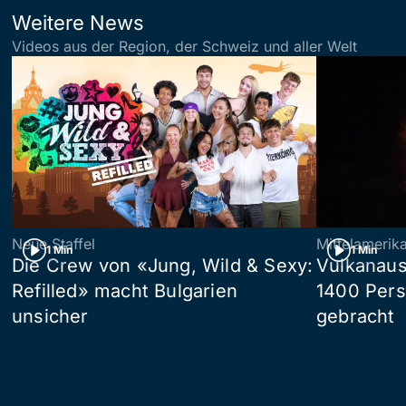
Weitere News
Videos aus der Region, der Schweiz und aller Welt
Neue Staffel
Mittelamerik
1 Min
1 Min
Die Crew von «Jung, Wild & Sexy:
Vulkanaus
Refilled» macht Bulgarien
1400 Pers
unsicher
gebracht