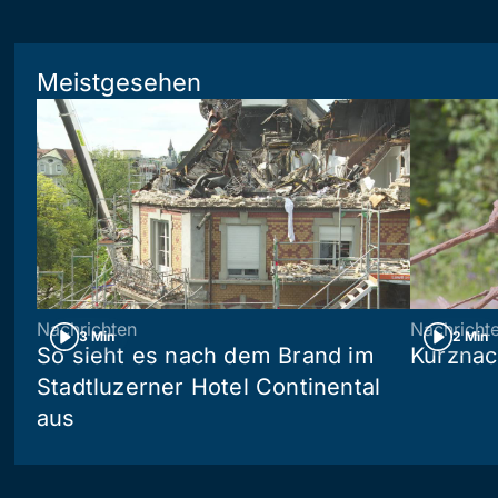
Meistgesehen
Nachrichten
Nachricht
3 Min
2 Min
So sieht es nach dem Brand im
Kurznac
Stadtluzerner Hotel Continental
aus