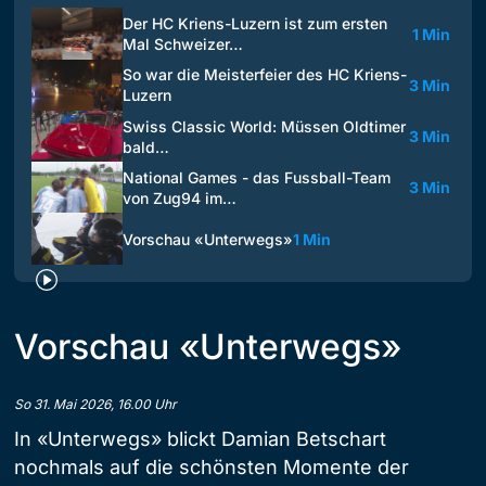
Der HC Kriens-Luzern ist zum ersten
1 Min
Mal Schweizer…
So war die Meisterfeier des HC Kriens-
3 Min
Luzern
Swiss Classic World: Müssen Oldtimer
3 Min
bald…
National Games - das Fussball-Team
3 Min
von Zug94 im…
Vorschau «Unterwegs»
1 Min
Vorschau «Unterwegs»
So 31. Mai 2026, 16.00 Uhr
In «Unterwegs» blickt Damian Betschart
nochmals auf die schönsten Momente der