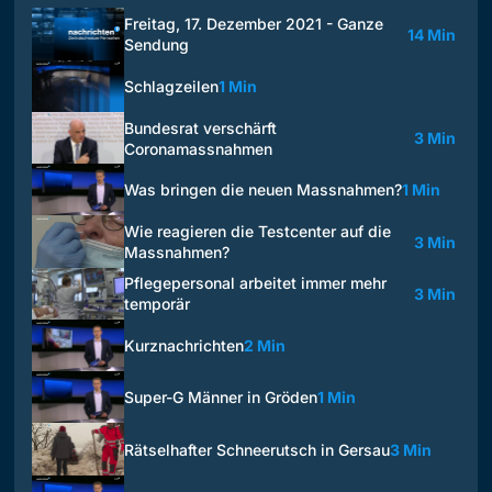
Freitag, 17. Dezember 2021 - Ganze
14 Min
Sendung
Schlagzeilen
1 Min
Bundesrat verschärft
3 Min
Coronamassnahmen
Was bringen die neuen Massnahmen?
1 Min
Wie reagieren die Testcenter auf die
3 Min
Massnahmen?
Pflegepersonal arbeitet immer mehr
3 Min
temporär
Kurznachrichten
2 Min
Super-G Männer in Gröden
1 Min
Rätselhafter Schneerutsch in Gersau
3 Min