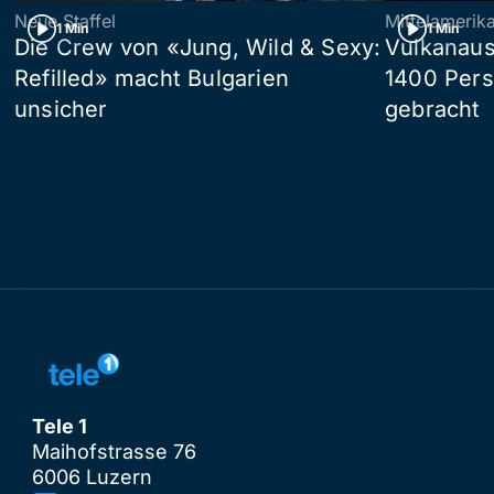
Neue Staffel
Mittelamerik
1 Min
1 Min
Die Crew von «Jung, Wild & Sexy:
Vulkanaus
Refilled» macht Bulgarien
1400 Pers
unsicher
gebracht
Tele 1
Maihofstrasse 76
6006 Luzern