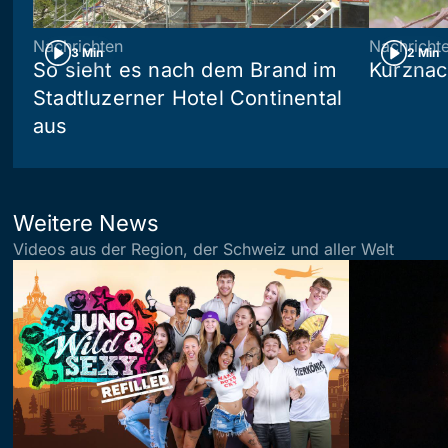
Nachrichten
Nachricht
3 Min
2 Min
So sieht es nach dem Brand im
Kurznac
Stadtluzerner Hotel Continental
aus
Weitere News
Videos aus der Region, der Schweiz und aller Welt