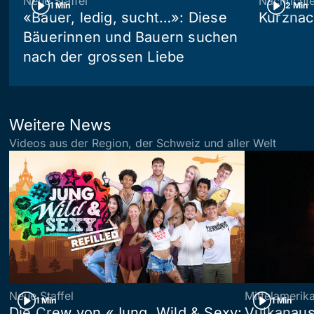
Neue Staffel
Nachricht
1 Min
2 Min
«Bauer, ledig, sucht…»: Diese
Kurznac
Bäuerinnen und Bauern suchen
nach der grossen Liebe
Weitere News
Videos aus der Region, der Schweiz und aller Welt
Neue Staffel
Mittelamerik
1 Min
1 Min
Die Crew von «Jung, Wild & Sexy:
Vulkanaus