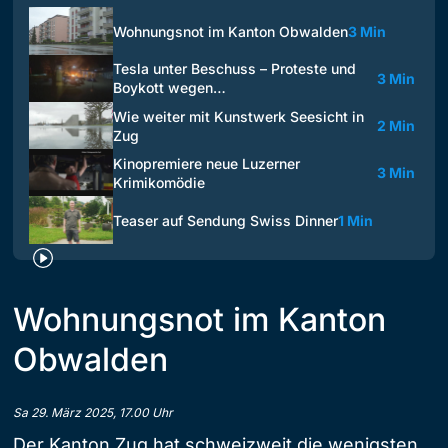
Wohnungsnot im Kanton Obwalden
3 Min
Tesla unter Beschuss – Proteste und
3 Min
Boykott wegen…
Wie weiter mit Kunstwerk Seesicht in
2 Min
Zug
Kinopremiere neue Luzerner
3 Min
Krimikomödie
Teaser auf Sendung Swiss Dinner
1 Min
Wohnungsnot im Kanton
Obwalden
Sa 29. März 2025, 17.00 Uhr
Der Kanton Zug hat schweizweit die wenigsten