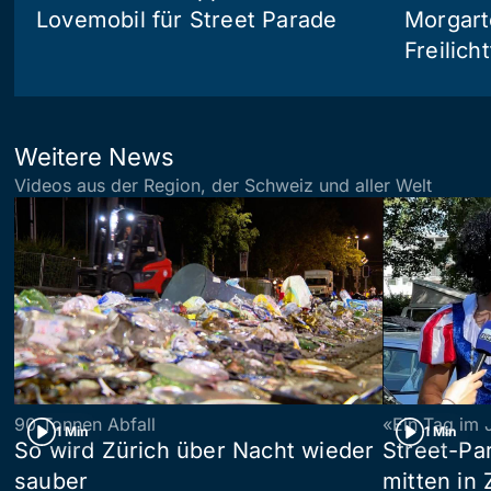
Lovemobil für Street Parade
Morgart
Freilich
Weitere News
Videos aus der Region, der Schweiz und aller Welt
90 Tonnen Abfall
«Ein Tag im 
1 Min
1 Min
So wird Zürich über Nacht wieder
Street-P
sauber
mitten in 