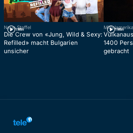
Neue Staffel
Mittelamerik
1 Min
1 Min
Die Crew von «Jung, Wild & Sexy:
Vulkanaus
Refilled» macht Bulgarien
1400 Pers
unsicher
gebracht