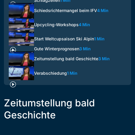
Schlagzeilen
1 Min
Schiedsrichtermangel beim IFV
4 Min
Upcycling-Workshops
4 Min
Start Weltcupsaison Ski Alpin
1 Min
Gute Winterprognosen
3 Min
Zeitumstellung bald Geschichte
3 Min
Verabschiedung
1 Min
Zeitumstellung bald
Geschichte