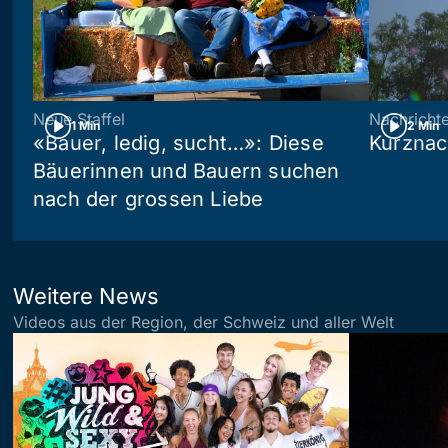
Neue Staffel
Nachricht
1 Min
2 Min
«Bauer, ledig, sucht…»: Diese
Kurznac
Bäuerinnen und Bauern suchen
nach der grossen Liebe
Weitere News
Videos aus der Region, der Schweiz und aller Welt