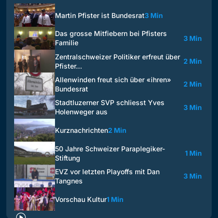
Martin Pfister ist Bundesrat
3 Min
Das grosse Mitfiebern bei Pfisters
3 Min
Familie
Zentralschweizer Politiker erfreut über
2 Min
Pfister…
Allenwinden freut sich über «ihren»
2 Min
Bundesrat
Stadtluzerner SVP schliesst Yves
3 Min
Holenweger aus
Kurznachrichten
2 Min
50 Jahre Schweizer Paraplegiker-
1 Min
Stiftung
EVZ vor letzten Playoffs mit Dan
3 Min
Tangnes
Vorschau Kultur
1 Min