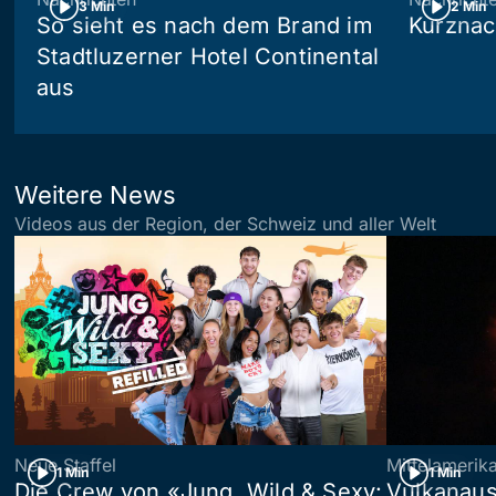
3 Min
2 Min
So sieht es nach dem Brand im
Kurznac
Stadtluzerner Hotel Continental
aus
Weitere News
Videos aus der Region, der Schweiz und aller Welt
Neue Staffel
Mittelamerik
1 Min
1 Min
Die Crew von «Jung, Wild & Sexy:
Vulkanaus