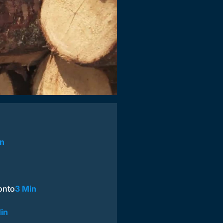
in
onto
3 Min
in