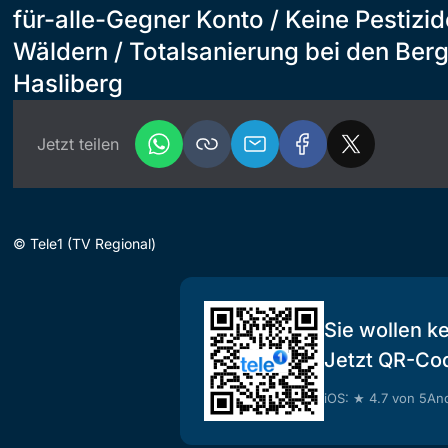
für-alle-Gegner Konto / Keine Pestizi
Wäldern / Totalsanierung bei den Ber
Hasliberg
Jetzt teilen
©
Tele1 (TV Regional)
Sie wollen k
Jetzt QR-Co
iOS: ★ 4.7 von 5
And