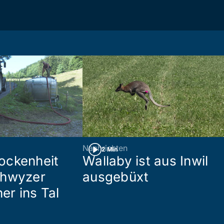
Nachrichten
2 Min
ockenheit
Wallaby ist aus Inwil
chwyzer
ausgebüxt
her ins Tal