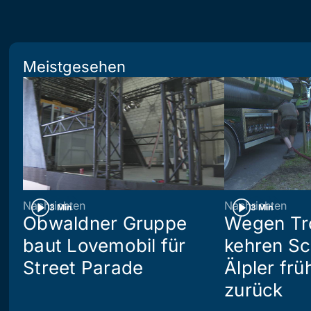
Meistgesehen
Nachrichten
Nachrichten
3 Min
3 Min
Obwaldner Gruppe
Wegen Tr
baut Lovemobil für
kehren S
Street Parade
Älpler frü
zurück