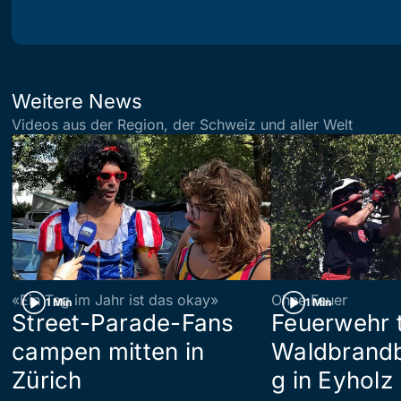
Weitere News
Videos aus der Region, der Schweiz und aller Welt
«Ein Tag im Jahr ist das okay»
Ohne Feuer
1 Min
1 Min
Street-Parade-Fans
Feuerwehr t
campen mitten in
Waldbrand
Zürich
g in Eyholz