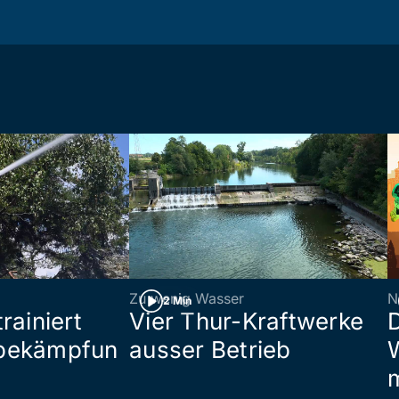
Zu wenig Wasser
N
2 Min
rainiert
Vier Thur-Kraftwerke
bekämpfun
ausser Betrieb
W