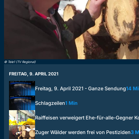
©
Tele1 (TV Regional)
FREITAG, 9. APRIL 2021
Freitag, 9. April 2021 - Ganze Sendung
14 M
Schlagzeilen
1 Min
Raiffeisen verweigert Ehe-für-alle-Gegner K
Zuger Wälder werden frei von Pestiziden
3 M