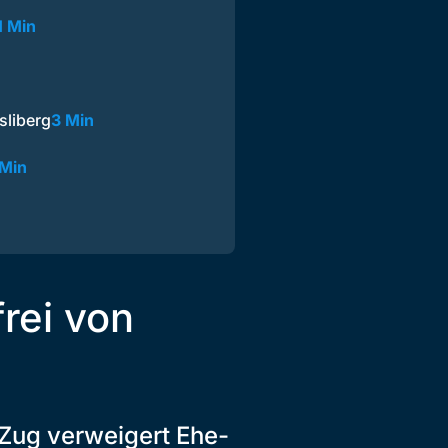
1 Min
sliberg
3 Min
 Min
rei von
 Zug verweigert Ehe-