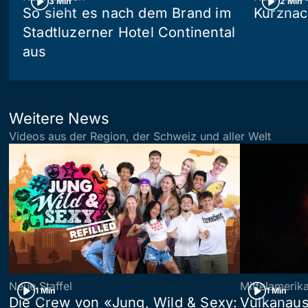
3 Min
2 Min
So sieht es nach dem Brand im
Kurznac
Stadtluzerner Hotel Continental
aus
Weitere News
Videos aus der Region, der Schweiz und aller Welt
Neue Staffel
Mittelamerik
1 Min
1 Min
Die Crew von «Jung, Wild & Sexy:
Vulkanaus