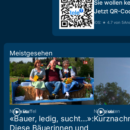
Sie wollen k
Jetzt QR-Co
iOS: ★ 4.7 von 5
And
Meistgesehen
Neue Staffel
Nachrichten
1 Min
2 Min
«Bauer, ledig, sucht…»:
Kurznachr
Diese Bäuerinnen und