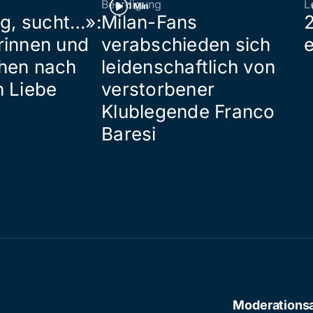
Beerdigung
L
1 Min
ig, sucht…»:
Milan-Fans
rinnen und
verabschieden sich
hen nach
leidenschaftlich von
n Liebe
verstorbener
Klublegende Franco
Baresi
Moderations