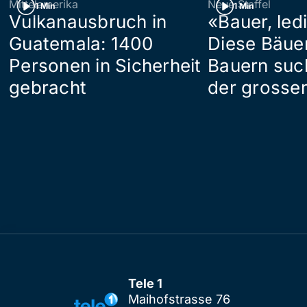
Mittelamerika
Neue Staffel
1 Min
1 Min
Vulkanausbruch in
«Bauer, led
Guatemala: 1400
Diese Bäue
Personen in Sicherheit
Bauern suc
gebracht
der grosse
Tele 1
Maihofstrasse 76