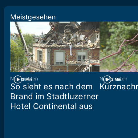
Meistgesehen
Nachrichten
Nachrichten
3 Min
2 Min
So sieht es nach dem
Kurznachr
Brand im Stadtluzerner
Hotel Continental aus