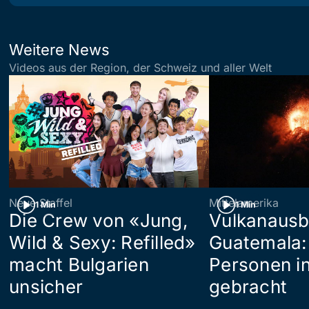
Weitere News
Videos aus der Region, der Schweiz und aller Welt
Neue Staffel
Mittelamerika
1 Min
1 Min
Die Crew von «Jung,
Vulkanausb
Wild & Sexy: Refilled»
Guatemala:
macht Bulgarien
Personen in
unsicher
gebracht