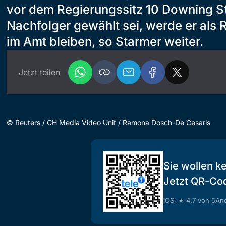
vor dem Regierungssitz 10 Downing Str
Nachfolger gewählt sei, werde er als
im Amt bleiben, so Starmer weiter.
Jetzt teilen
©
Reuters / CH Media Video Unit / Ramona Dosch-De Cesaris
Sie wollen k
Jetzt QR-Co
iOS: ★ 4.7 von 5
And