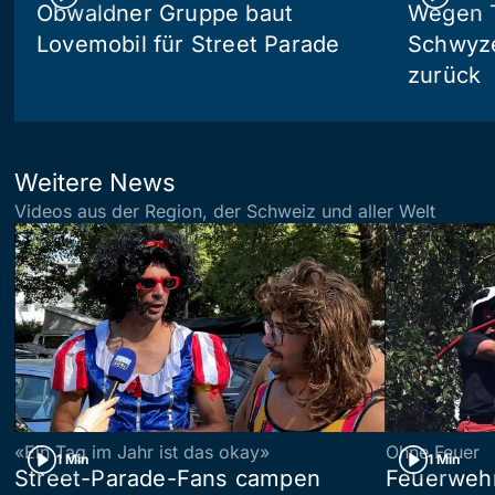
Obwaldner Gruppe baut
Wegen T
Lovemobil für Street Parade
Schwyzer
zurück
Weitere News
Videos aus der Region, der Schweiz und aller Welt
«Ein Tag im Jahr ist das okay»
Ohne Feuer
1 Min
1 Min
Street-Parade-Fans campen
Feuerwehr 