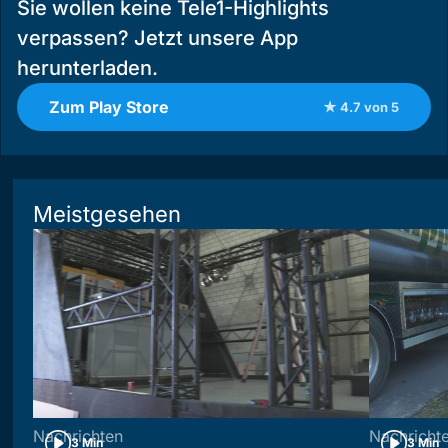
Sie wollen keine Tele1-Highlights
verpassen? Jetzt unsere App
herunterladen.
Zum Play Store
★ 4.7 von 5
Meistgesehen
Nachrichten
Nachricht
3 Min
3 Min