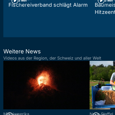
3 Min
3 Min
Fischereiverband schlägt Alarm
Baumeis
Hitzeen
Weitere News
Videos aus der Region, der Schweiz und aller Welt
Mittelamerika
Neue Staffel