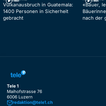
1 Min
1 Min
Vulkanausbruch in Guatemala:
«Bauer, l
1400 Personen in Sicherheit
Bäuerinne
gebracht
nach der 
Tele 1
Maihofstrasse 76
6006 Luzern
redaktion@tele1.ch