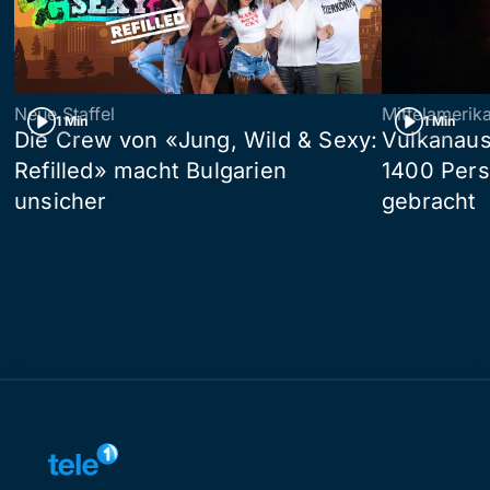
Neue Staffel
Mittelamerik
1 Min
1 Min
Die Crew von «Jung, Wild & Sexy:
Vulkanaus
Refilled» macht Bulgarien
1400 Pers
unsicher
gebracht