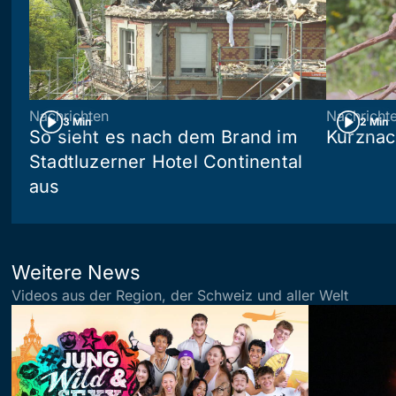
Nachrichten
Nachricht
3 Min
2 Min
So sieht es nach dem Brand im
Kurznac
Stadtluzerner Hotel Continental
aus
Weitere News
Videos aus der Region, der Schweiz und aller Welt