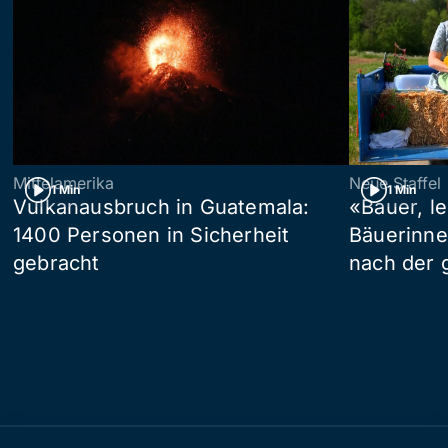
Mittelamerika
Neue Staffel
1 Min
1 Min
Vulkanausbruch in Guatemala:
«Bauer, l
1400 Personen in Sicherheit
Bäuerinne
gebracht
nach der 