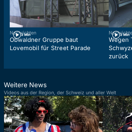
Nachrichten
Nachricht
3 Min
3 Min
Obwaldner Gruppe baut
Wegen T
Lovemobil für Street Parade
Schwyzer
zurück
Weitere News
Videos aus der Region, der Schweiz und aller Welt