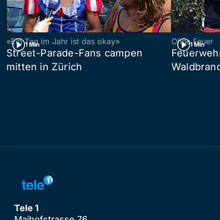
«Ein Tag im Jahr ist das okay»
Ohne Feuer
1 Min
1 Min
Street-Parade-Fans campen
Feuerwehr 
mitten in Zürich
Waldbrand
Tele 1
Maihofstrasse 76