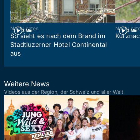
Nachrichten
Nachricht
3 Min
2 Min
So sieht es nach dem Brand im
Kurznac
Stadtluzerner Hotel Continental
aus
Weitere News
Videos aus der Region, der Schweiz und aller Welt