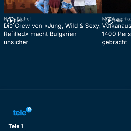
Neue Staffel
Mittelamerik
1 Min
1 Min
Die Crew von «Jung, Wild & Sexy:
Vulkanaus
Refilled» macht Bulgarien
1400 Pers
unsicher
gebracht
Tele 1