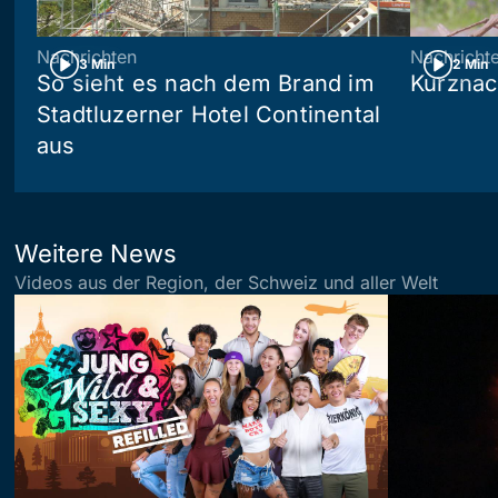
Nachrichten
Nachricht
3 Min
2 Min
So sieht es nach dem Brand im
Kurznac
Stadtluzerner Hotel Continental
aus
Weitere News
Videos aus der Region, der Schweiz und aller Welt