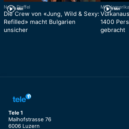
Neue Staffel
Mittelamerik
1 Min
1 Min
Die Crew von «Jung, Wild & Sexy:
Vulkanaus
Refilled» macht Bulgarien
1400 Pers
unsicher
gebracht
Tele 1
Maihofstrasse 76
6006 Luzern