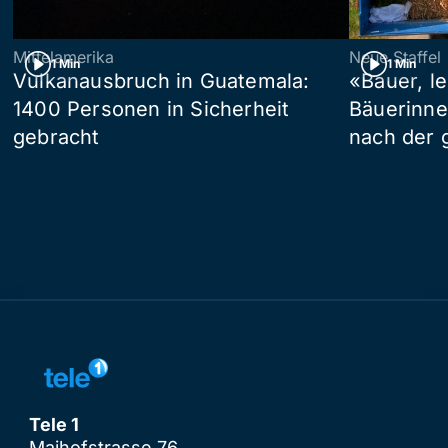
Mittelamerika
Neue Staffel
1 Min
1 Min
Vulkanausbruch in Guatemala:
«Bauer, l
1400 Personen in Sicherheit
Bäuerinne
gebracht
nach der 
Tele 1
Maihofstrasse 76