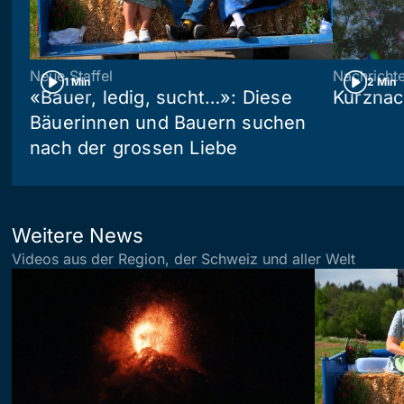
Neue Staffel
Nachricht
1 Min
2 Min
«Bauer, ledig, sucht…»: Diese
Kurznac
Bäuerinnen und Bauern suchen
nach der grossen Liebe
Weitere News
Videos aus der Region, der Schweiz und aller Welt