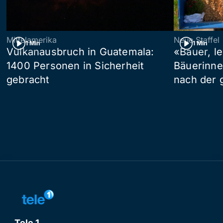
Mittelamerika
Neue Staffel
1 Min
1 Min
Vulkanausbruch in Guatemala:
«Bauer, l
1400 Personen in Sicherheit
Bäuerinne
gebracht
nach der 
Tele 1