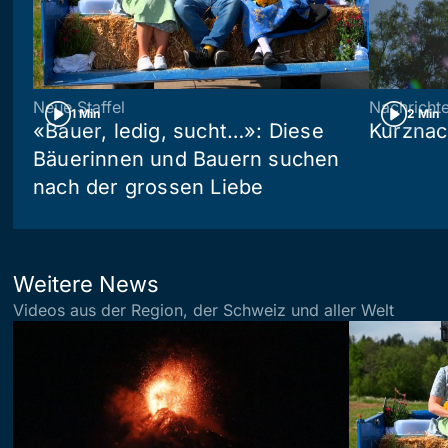
Neue Staffel
Nachricht
1 Min
2 Min
«Bauer, ledig, sucht…»: Diese
Kurznac
Bäuerinnen und Bauern suchen
nach der grossen Liebe
Weitere News
Videos aus der Region, der Schweiz und aller Welt