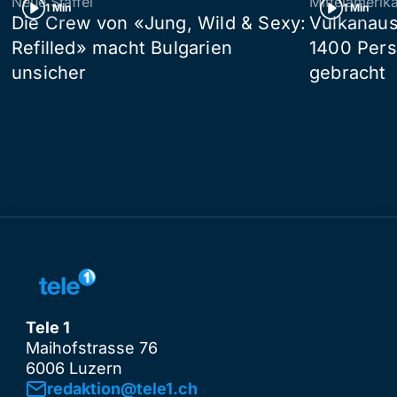
Neue Staffel
Mittelamerik
1 Min
1 Min
Die Crew von «Jung, Wild & Sexy:
Vulkanaus
Refilled» macht Bulgarien
1400 Pers
unsicher
gebracht
Tele 1
Maihofstrasse 76
6006 Luzern
redaktion@tele1.ch