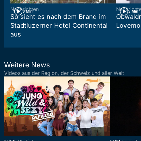
Nachrichten
Nachricht
3 Min
3 Min
So sieht es nach dem Brand im
Obwaldn
Stadtluzerner Hotel Continental
Lovemob
aus
Weitere News
Videos aus der Region, der Schweiz und aller Welt