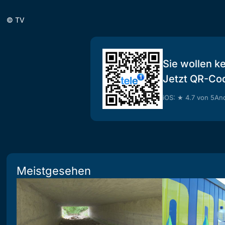
©
TV
Sie wollen k
Jetzt QR-Co
iOS: ★ 4.7 von 5
And
Meistgesehen