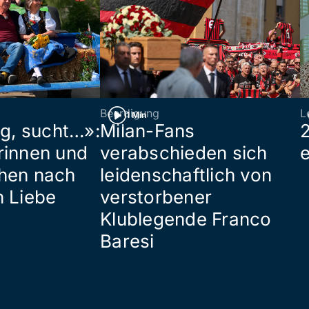
Beerdigung
L
1 Min
ig, sucht…»:
Milan-Fans
rinnen und
verabschieden sich
hen nach
leidenschaftlich von
n Liebe
verstorbener
Klublegende Franco
Baresi