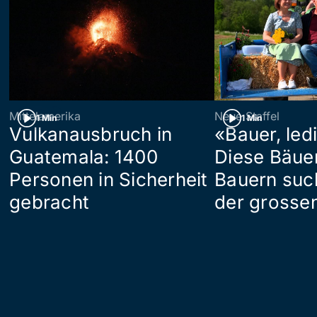
Mittelamerika
Neue Staffel
1 Min
1 Min
Vulkanausbruch in
«Bauer, led
Guatemala: 1400
Diese Bäue
Personen in Sicherheit
Bauern suc
gebracht
der grosse