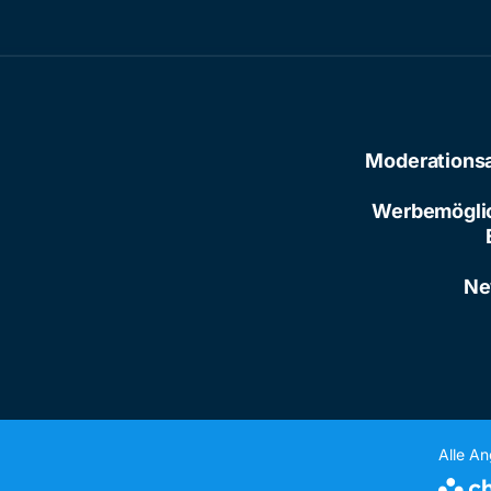
Moderations
Werbemögli
Ne
Alle A