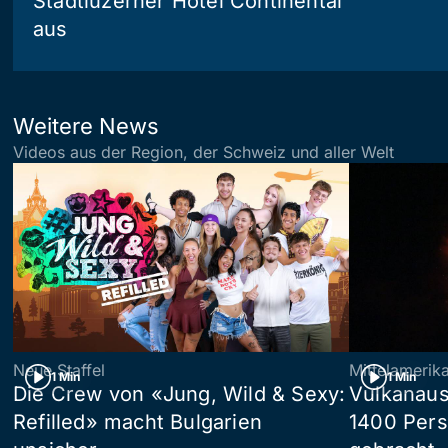
Stadtluzerner Hotel Continental
aus
Weitere News
Videos aus der Region, der Schweiz und aller Welt
Neue Staffel
Mittelamerik
1 Min
1 Min
Die Crew von «Jung, Wild & Sexy:
Vulkanaus
Refilled» macht Bulgarien
1400 Pers