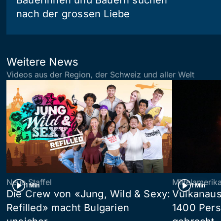
Bäuerinnen und Bauern suchen
nach der grossen Liebe
Weitere News
Videos aus der Region, der Schweiz und aller Welt
Neue Staffel
Mittelamerik
1 Min
1 Min
Die Crew von «Jung, Wild & Sexy:
Vulkanaus
Refilled» macht Bulgarien
1400 Pers