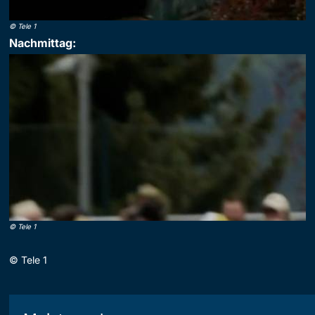
©
Tele 1
Nachmittag:
©
Tele 1
©
Tele 1