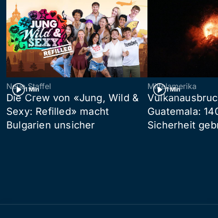
Neue Staffel
Mittelamerika
1 Min
1 Min
Die Crew von «Jung, Wild &
Vulkanausbruc
Sexy: Refilled» macht
Guatemala: 14
Bulgarien unsicher
Sicherheit geb