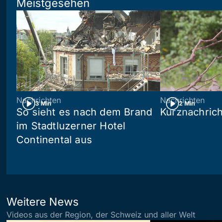
Meistgesehen
Nachrichten
Nachrichten
3 Min
2 Min
So sieht es nach dem Brand
Kurznachric
im Stadtluzerner Hotel
Continental aus
Weitere News
Videos aus der Region, der Schweiz und aller Welt