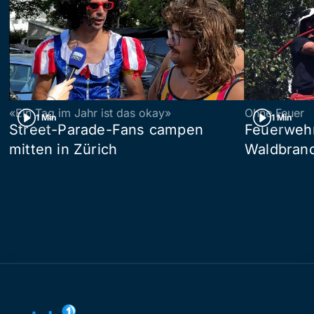
«Ein Tag im Jahr ist das okay»
Ohne Feuer
1 Min
1 Min
Street-Parade-Fans campen
Feuerwehr 
mitten in Zürich
Waldbrand