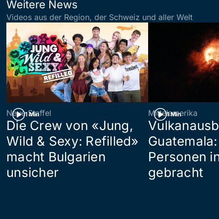
Weitere News
Videos aus der Region, der Schweiz und aller Welt
Neue Staffel
Mittelamerika
1 Min
1 Min
Die Crew von «Jung,
Vulkanausb
Wild & Sexy: Refilled»
Guatemala:
macht Bulgarien
Personen in
unsicher
gebracht