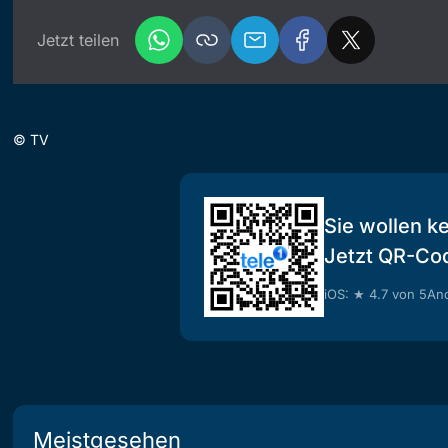
Jetzt teilen
©
TV
Sie wollen k
Jetzt QR-Co
iOS: ★ 4.7 von 5
And
Meistgesehen