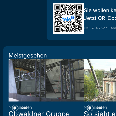
Sie wollen k
Jetzt QR-Co
iOS: ★ 4.7 von 5
And
Meistgesehen
Nachrichten
Nachrichten
3 Min
3 Min
Obwaldner Gruppe
So sieht 