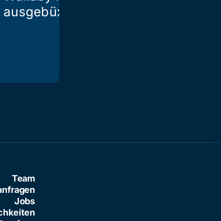
ausgebüxt
Lifestyle Ed
Team
anfragen
Jobs
chkeiten