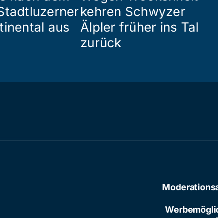
Stadtluzerner
kehren Schwyzer
tinental aus
Älpler früher ins Tal
zurück
Moderations
Werbemögli