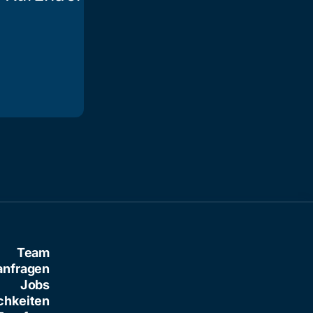
ausgebüxt
Team
anfragen
Jobs
chkeiten