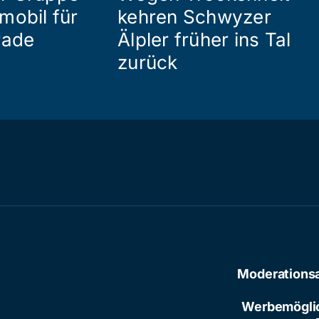
mobil für
kehren Schwyzer
rade
Älpler früher ins Tal
zurück
Moderations
Werbemögli