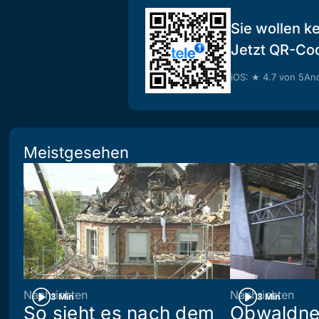
Sie wollen k
Jetzt QR-Co
iOS: ★ 4.7 von 5
And
Meistgesehen
Nachrichten
Nachrichten
3 Min
3 Min
So sieht es nach dem
Obwaldne