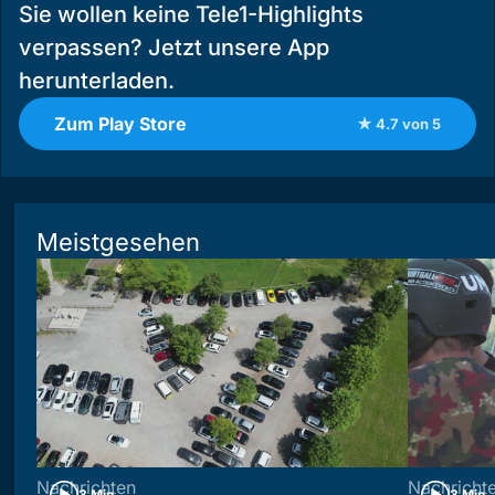
Sie wollen keine Tele1-Highlights
verpassen? Jetzt unsere App
herunterladen.
Zum Play Store
★ 4.7 von 5
Meistgesehen
Nachrichten
Nachricht
3 Min
3 Min