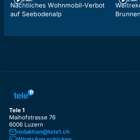
Nächtliches Wohnmobil-Verbot
Weltrek
auf Seebodenalp
Brunne
Tele 1
Maihofstrasse 76
6006 Luzern
redaktion@tele1.ch
WhatsApp schicken