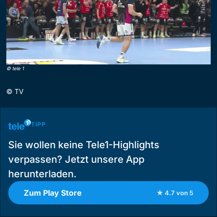
©
tele 1
©
TV
TIPP
Sie wollen keine Tele1-Highlights
verpassen? Jetzt unsere App
herunterladen.
Zum Play Store
★ 4.7 von 5