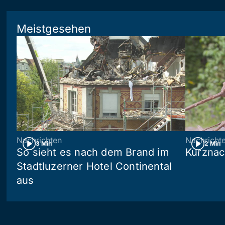
Meistgesehen
Nachrichten
Nachricht
3 Min
2 Min
So sieht es nach dem Brand im
Kurznac
Stadtluzerner Hotel Continental
aus