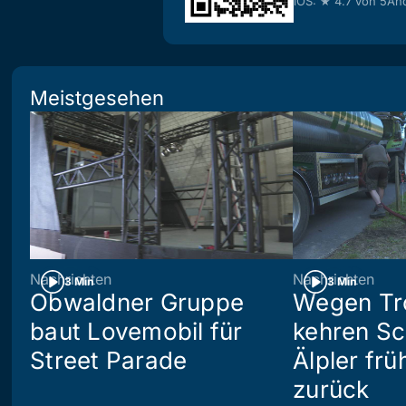
iOS: ★ 4.7 von 5
And
Meistgesehen
Nachrichten
Nachrichten
3 Min
3 Min
Obwaldner Gruppe
Wegen Tr
baut Lovemobil für
kehren S
Street Parade
Älpler frü
zurück