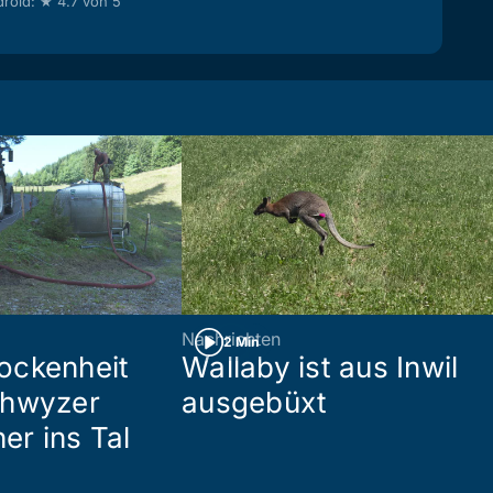
roid: ★ 4.7 von 5
Nachrichten
2 Min
ockenheit
Wallaby ist aus Inwil
chwyzer
ausgebüxt
her ins Tal