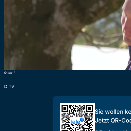
©
tele 1
©
TV
Sie wollen k
Jetzt QR-Co