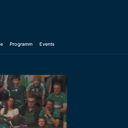
he
Programm
Events