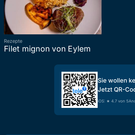
Rezepte
Filet mignon von Eylem
Sie wollen k
Jetzt QR-Co
iOS: ★ 4.7 von 5
And