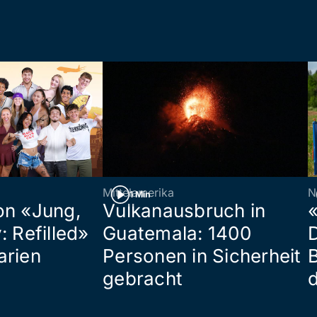
Mittelamerika
N
1 Min
on «Jung,
Vulkanausbruch in
«
: Refilled»
Guatemala: 1400
arien
Personen in Sicherheit
gebracht