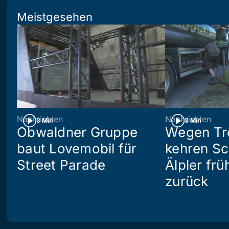
Meistgesehen
Nachrichten
Nachrichten
3 Min
3 Min
Obwaldner Gruppe
Wegen Tr
baut Lovemobil für
kehren S
Street Parade
Älpler frü
zurück