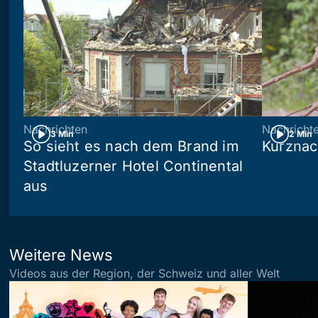
Nachrichten
Nachricht
3 Min
2 Min
So sieht es nach dem Brand im
Kurznac
Stadtluzerner Hotel Continental
aus
Weitere News
Videos aus der Region, der Schweiz und aller Welt