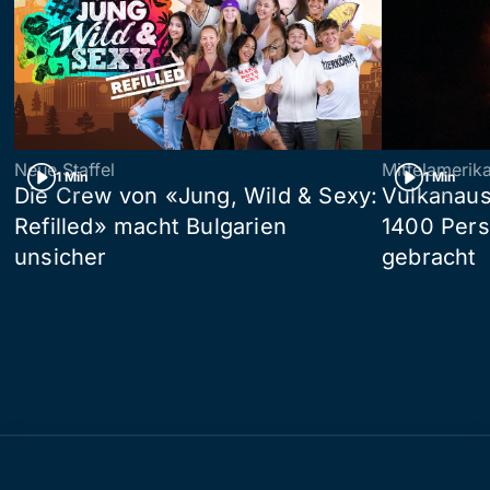
Neue Staffel
Mittelamerik
1 Min
1 Min
Die Crew von «Jung, Wild & Sexy:
Vulkanaus
Refilled» macht Bulgarien
1400 Pers
unsicher
gebracht