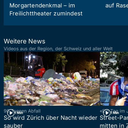
Morgartendenkmal – im
auf Ras
Freilichttheater zumindest
Weitere News
Videos aus der Region, der Schweiz und aller Welt
90 Tonnen Abfall
«Ein Tag im 
1 Min
1 Min
So wird Zürich über Nacht wieder
Street-P
sauber
mitten in 