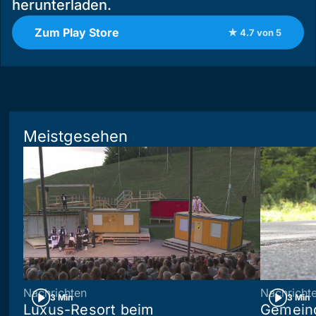
herunterladen.
Zum Play Store
★ 4.7 von 5
Meistgesehen
Nachrichten
Nachricht
3 Min
3 Min
Luxus-Resort beim
Gemein